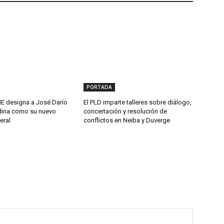
PORTADA
 designa a José Darío
El PLD imparte talleres sobre diálogo,
ina como su nuevo
concertación y resolución de
eral
conflictos en Neiba y Duverge