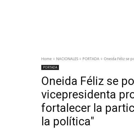
Home
NACIONALES
PORTADA
Oneida Féliz se p
PORTADA
Oneida Féliz se p
vicepresidenta pr
fortalecer la part
la política"