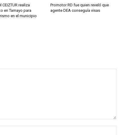
l CEIZTUR realiza
Promotor RD fue quien reveló que
to en Tamayo para
agente DEA conseguía visas
urismo en el municipio
Name:*