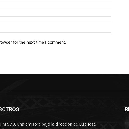
Email:*
Website:
rowser for the next time I comment.
SOTROS
R
FM 97.3, una emisora bajo la dirección de Luis José