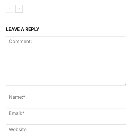
LEAVE A REPLY
Comment:
Na
Ema
Web