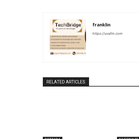
franklin
https://uvafm.com
RELATED ARTICLES