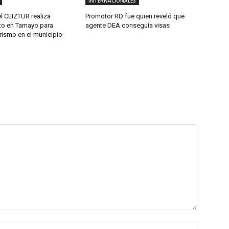
INTERNACIONALES
l CEIZTUR realiza
Promotor RD fue quien reveló que
to en Tamayo para
agente DEA conseguía visas
urismo en el municipio
Name:*