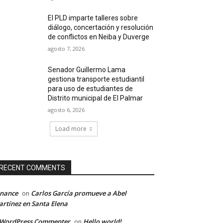
El PLD imparte talleres sobre
diálogo, concertación y resolución
de conflictos en Neiba y Duverge
agosto 7, 2026
Senador Guillermo Lama
gestiona transporte estudiantil
para uso de estudiantes de
Distrito municipal de El Palmar
agosto 6, 2026
Load more
RECENT COMMENTS
inance
Carlos García promueve a Abel
on
rtínez en Santa Elena
 WordPress Commenter
Hello world!
on