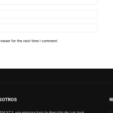
Email:*
Website:
rowser for the next time I comment.
SOTROS
R
FM 97.3, una emisora bajo la dirección de Luis José