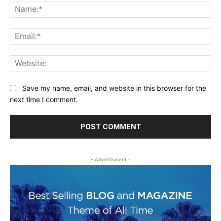
Na
Ema
Web
Save my name, email, and website in this browser for the
next time I comment.
- Advertisment -