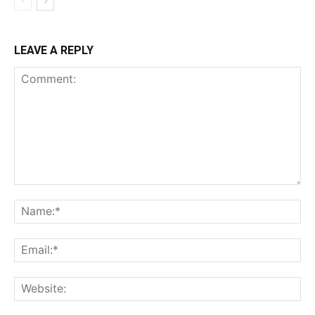
LEAVE A REPLY
Comment:
Na
Ema
Web