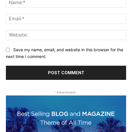
Na
Ema
Web
Save my name, email, and website in this browser for the
next time I comment.
- Advertisment -