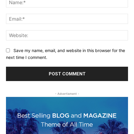
Na
Ema
Web
Save my name, email, and website in this browser for the
next time I comment.
- Advertisment -