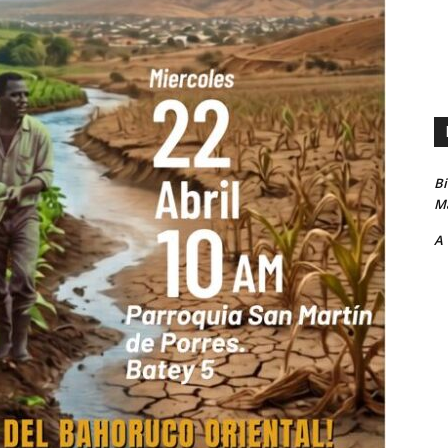
B
Ma
A