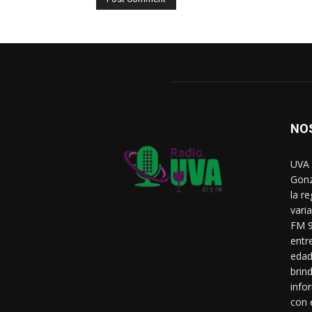
NO
UVA 
Gonz
la r
vari
FM 9
entr
edad
brin
info
con 