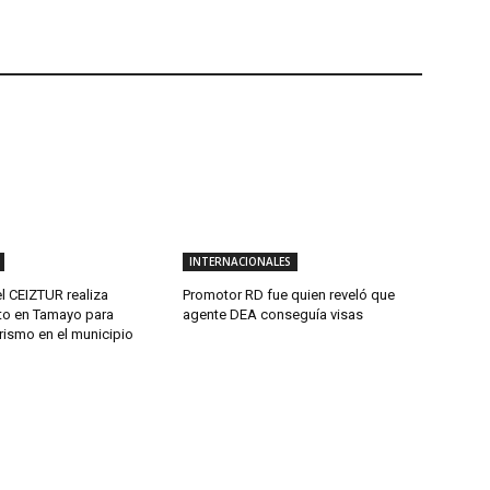
INTERNACIONALES
l CEIZTUR realiza
Promotor RD fue quien reveló que
to en Tamayo para
agente DEA conseguía visas
urismo en el municipio