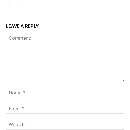
LEAVE A REPLY
Comment:
Na
Ema
Web