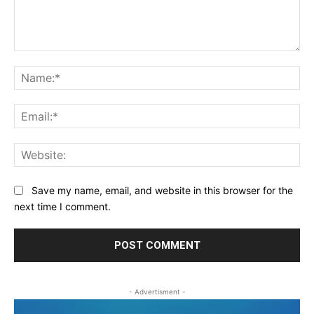
Comment:
Na
Ema
Web
Save my name, email, and website in this browser for the
next time I comment.
- Advertisment -