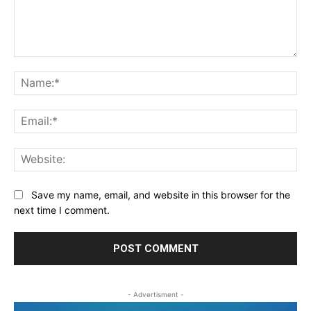
Comment:
Na
Ema
Web
Save my name, email, and website in this browser for the
next time I comment.
- Advertisment -