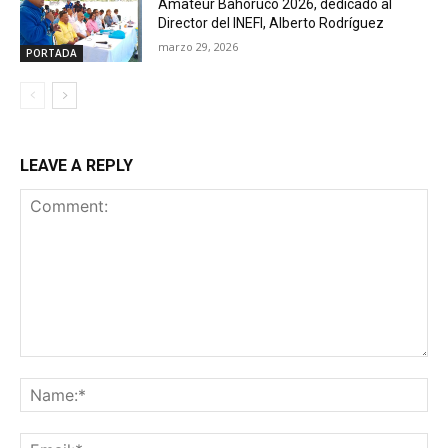
Amateur Bahoruco 2026, dedicado al
Director del INEFI, Alberto Rodríguez
marzo 29, 2026
PORTADA
LEAVE A REPLY
Comment:
Na
Ema