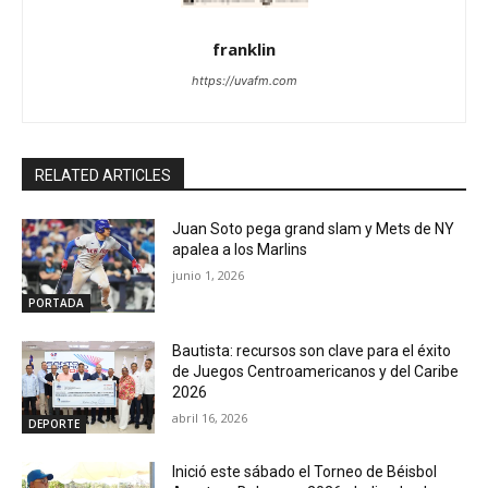
franklin
https://uvafm.com
RELATED ARTICLES
Juan Soto pega grand slam y Mets de NY
apalea a los Marlins
junio 1, 2026
PORTADA
Bautista: recursos son clave para el éxito
de Juegos Centroamericanos y del Caribe
2026
abril 16, 2026
DEPORTE
Inició este sábado el Torneo de Béisbol