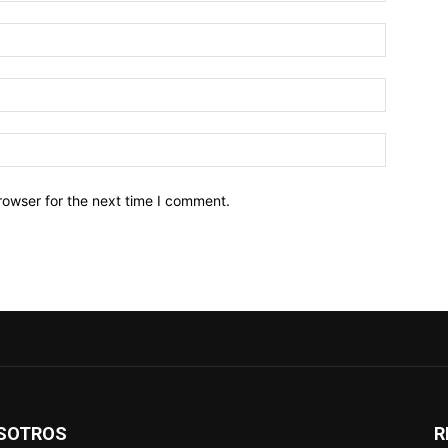
Name:*
Email:*
Website:
rowser for the next time I comment.
SOTROS
R