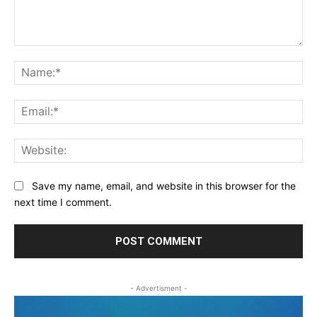
Comment:
Na
Ema
Web
Save my name, email, and website in this browser for the
next time I comment.
- Advertisment -