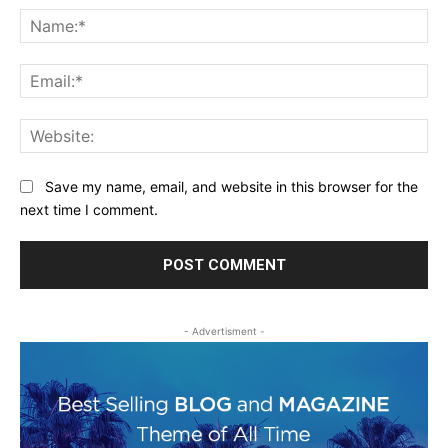
Na
Ema
Web
Save my name, email, and website in this browser for the
next time I comment.
- Advertisment -