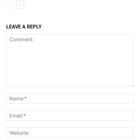
LEAVE A REPLY
Comment:
Na
Ema
Web