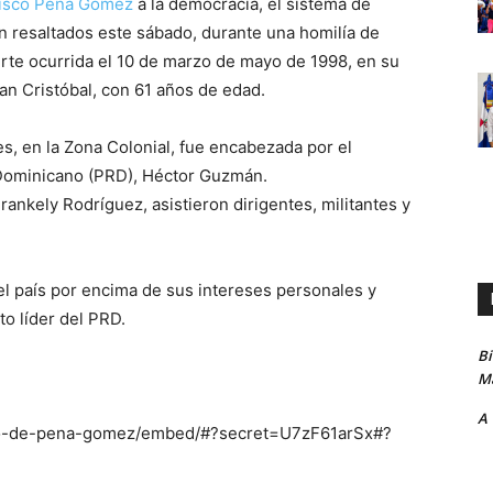
cisco Peña Gómez
a la democracia, el sistema de
ron resaltados este sábado, durante una homilía de
erte ocurrida el 10 de marzo de mayo de 1998, en su
an Cristóbal, con 61 años de edad.
es, en la Zona Colonial, fue encabezada por el
 Dominicano (PRD), Héctor Guzmán.
Frankely Rodríguez, asistieron dirigentes, militantes y
l país por encima de sus intereses personales y
to líder del PRD.
B
Ma
A
ado-de-pena-gomez/embed/#?secret=U7zF61arSx#?