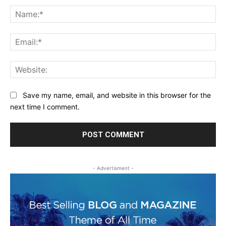
Na
Ema
Web
Save my name, email, and website in this browser for the
next time I comment.
- Advertisment -