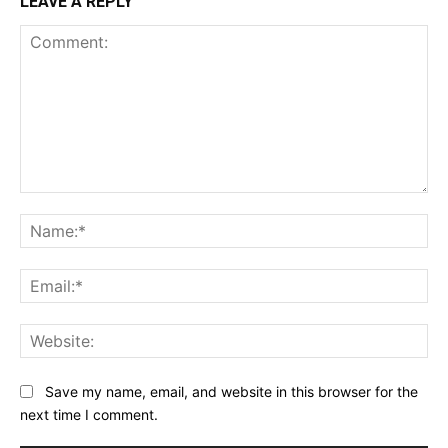
LEAVE A REPLY
Comment:
Na
Ema
Web
Save my name, email, and website in this browser for the
next time I comment.