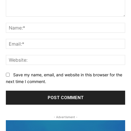
Comment:
Na
Ema
Web
Save my name, email, and website in this browser for the
next time I comment.
- Advertisment -