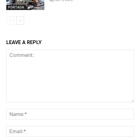
PORTADA
LEAVE A REPLY
Comment:
Na
Ema