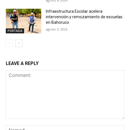
agosto 6, 2026
Infraestructura Escolar acelera
intervención y remozamiento de escuelas
en Bahoruco
agosto 5, 2026
PORTADA
LEAVE A REPLY
Comment:
Na