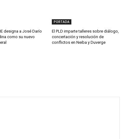
PORTADA
 designa a José Darío
El PLD imparte talleres sobre diálogo,
ina como su nuevo
concertación y resolución de
eral
conflictos en Neiba y Duverge