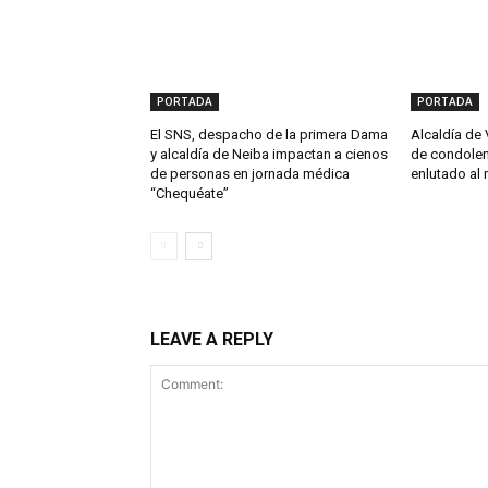
PORTADA
PORTADA
El SNS, despacho de la primera Dama
Alcaldía de 
y alcaldía de Neiba impactan a cienos
de condolen
de personas en jornada médica
enlutado al 
“Chequéate”
LEAVE A REPLY