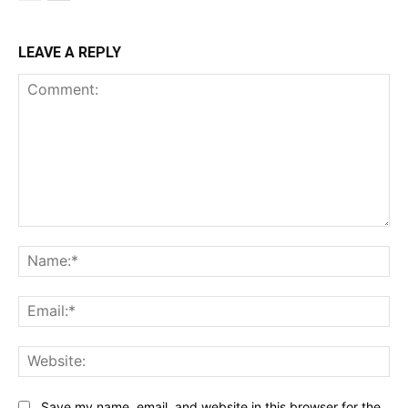
LEAVE A REPLY
Comment:
Na
Ema
Web
Save my name, email, and website in this browser for the