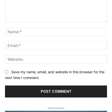
Comment:
Na
Ema
Web
Save my name, email, and website in this browser for the
next time I comment.
- Advertisment -