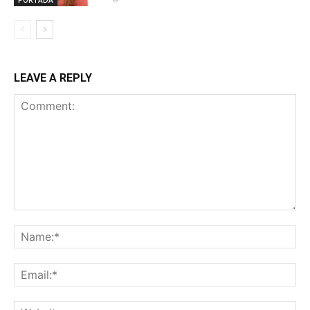
PORTADA
LEAVE A REPLY
Comment:
Na
Ema
Web