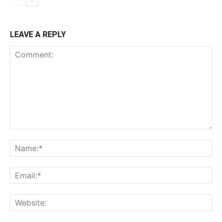
LEAVE A REPLY
Comment:
Na
Ema
Web