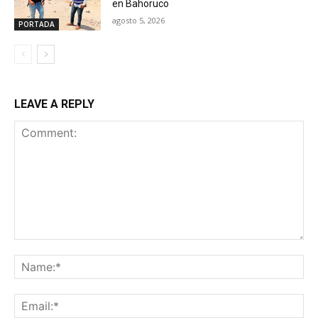
en Bahoruco
agosto 5, 2026
PORTADA
LEAVE A REPLY
Comment:
Na
Ema