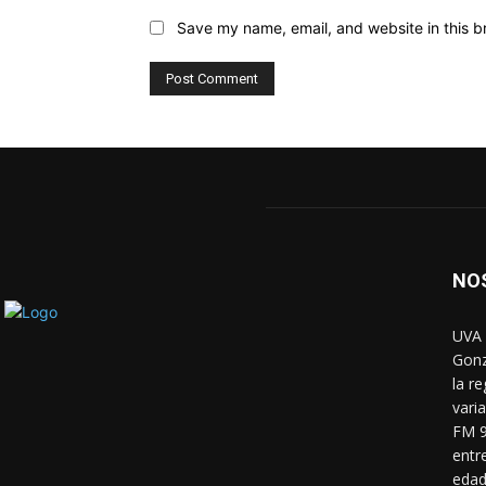
Save my name, email, and website in this b
NO
UVA 
Gonz
la r
vari
FM 9
entr
edad