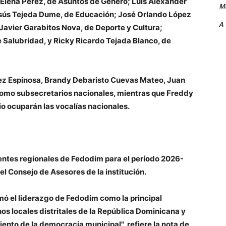
Elena Pérez, de Asuntos de Género; Luis Alexander
Ma
esús Tejeda Dume, de Educación; José Orlando López
A
Javier Garabitos Nova, de Deporte y Cultura;
alubridad, y Ricky Ricardo Tejada Blanco, de
ez Espinosa, Brandy Debaristo Cuevas Mateo, Juan
como subsecretarios nacionales, mientras que Freddy
o ocuparán las vocalías nacionales.
entes regionales de Fedodim para el período 2026-
el Consejo de Asesores de la institución.
mó el liderazgo de Fedodim como la principal
os locales distritales de la República Dominicana y
ento de la democracia municipal", refiere la nota de