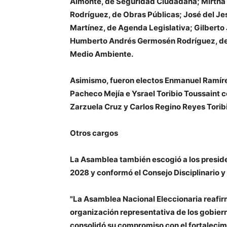
Almonte, de Seguridad Ciudadana; Mirtha 
Rodríguez, de Obras Públicas; José del J
Martínez, de Agenda Legislativa; Gilberto 
Humberto Andrés Germosén Rodríguez, de S
Medio Ambiente.
Asimismo, fueron electos Enmanuel Ramír
Pacheco Mejía e Ysrael Toribio Toussaint 
Zarzuela Cruz y Carlos Regino Reyes Toribi
Otros cargos
La Asamblea también escogió a los presid
2028 y conformó el Consejo Disciplinario y 
"La Asamblea Nacional Eleccionaria reafir
organización representativa de los gobiern
consolidó su compromiso con el fortalecimi