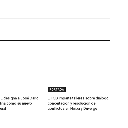
PORTADA
 designa a José Darío
El PLD imparte talleres sobre diálogo,
ina como su nuevo
concertación y resolución de
eral
conflictos en Neiba y Duverge