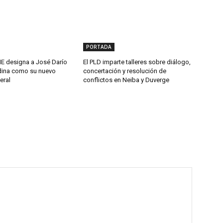
PORTADA
 designa a José Darío
El PLD imparte talleres sobre diálogo,
ina como su nuevo
concertación y resolución de
eral
conflictos en Neiba y Duverge