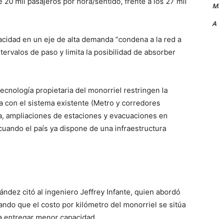
 20 mil pasajeros por hora/sentido, frente a los 27 mil
Ma
A
cidad en un eje de alta demanda “condena a la red a
tervalos de paso y limita la posibilidad de absorber
ecnología propietaria del monorriel restringen la
ena con el sistema existente (Metro y corredores
a, ampliaciones de estaciones y evacuaciones en
cuando el país ya dispone de una infraestructura
ández citó al ingeniero Jeffrey Infante, quien abordó
ando que el costo por kilómetro del monorriel se sitúa
 a entregar menor capacidad.