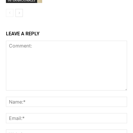
INTERNACIONALES
LEAVE A REPLY
Comment:
Na
Ema
Web