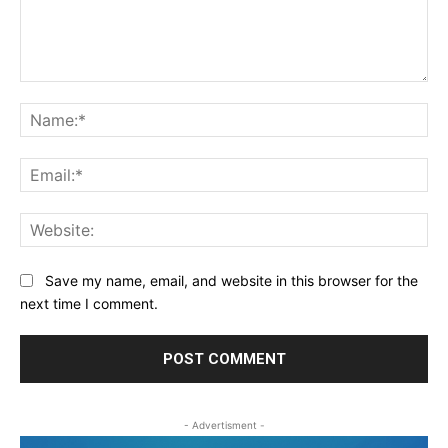
Comment:
Na
Ema
Web
Save my name, email, and website in this browser for the
next time I comment.
- Advertisment -