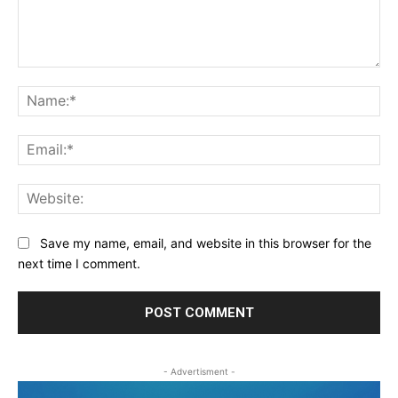
Comment:
Na
Ema
Web
Save my name, email, and website in this browser for the
next time I comment.
- Advertisment -