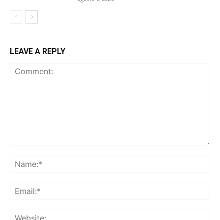
LEAVE A REPLY
Comment:
Na
Ema
Web