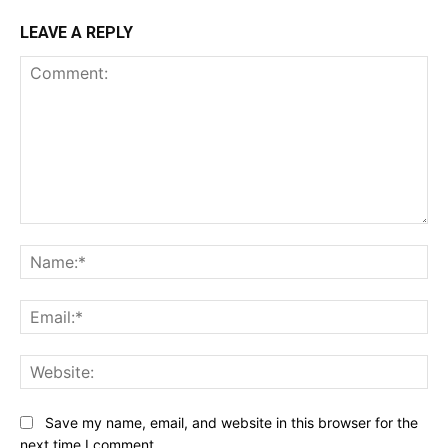
LEAVE A REPLY
Comment:
Na
Ema
Web
Save my name, email, and website in this browser for the
next time I comment.