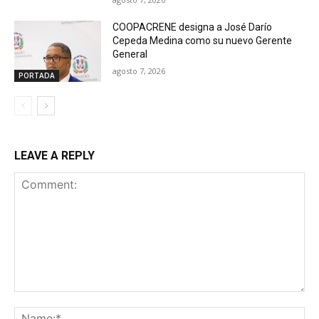
COOPACRENE designa a José Darío
Cepeda Medina como su nuevo Gerente
General
agosto 7, 2026
PORTADA
LEAVE A REPLY
Comment:
Na