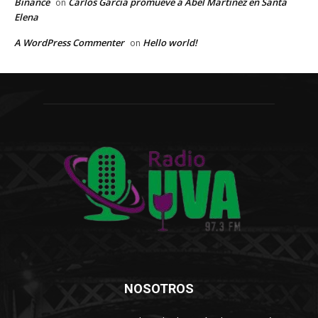
Binance
Carlos García promueve a Abel Martínez en Santa
on
Elena
A WordPress Commenter
Hello world!
on
NOSOTROS