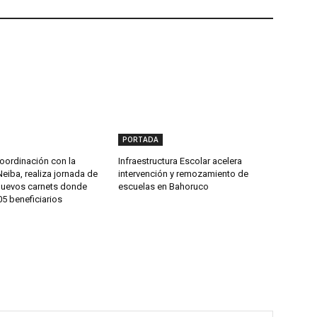
PORTADA
oordinación con la
Infraestructura Escolar acelera
Neiba, realiza jornada de
intervención y remozamiento de
nuevos carnets donde
escuelas en Bahoruco
5 beneficiarios