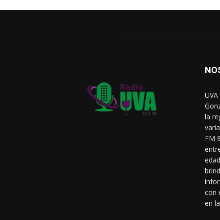
NO
UVA 
Gonz
la r
vari
FM 9
entr
edad
brin
info
con 
en la