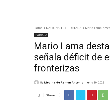
Home
NACIONALES
PORTADA
Mario Lama destac
PORTADA
Mario Lama desta
señala déficit de 
fronterizas
By
Medina de Ramon Antonio
junio 30, 2025
Share