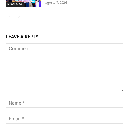
agosto 7, 2026
PORTADA
LEAVE A REPLY
Comment:
Na
Ema