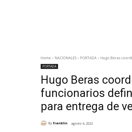
Home
NACIONALES
PORTADA
Hugo Beras coordin
PORTADA
Hugo Beras coordi
funcionarios defin
para entrega de v
By
franklin
agosto 6, 2022