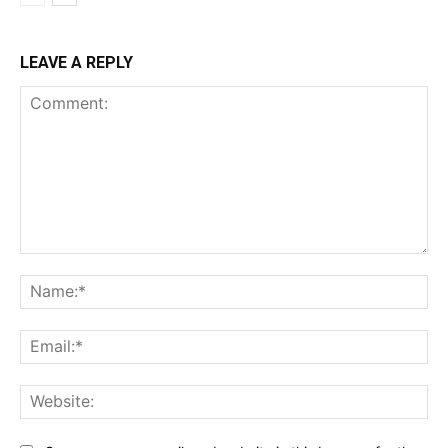
LEAVE A REPLY
Comment:
Na
Ema
Web