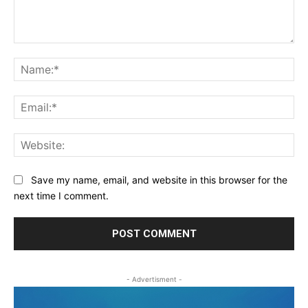
Comment:
Na
Ema
Web
Save my name, email, and website in this browser for the
next time I comment.
- Advertisment -