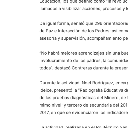
Educación, los que definió como “la revoluc
llamados a visibilizar acciones, procesos y l
De igual forma, señaló que 296 orientadores
de Paz e Interacción de los Padres; así com
asesoría y supervisión, acompañamiento pe
“No habrá mejores aprendizajes sin una bue
involucramiento de los padres, la comunida
todos”, destacó Contreras durante la presen
Durante la actividad, Noel Rodríguez, enca
Ideice, presentó la “Radiografía Educativa d
de las pruebas diagnósticas del Minerd, de 
mimo nivel; y tercero de secundaria del 2
2017, en que se evidenciaron los indicador
La actividad, realizada en el Politécnico Sa