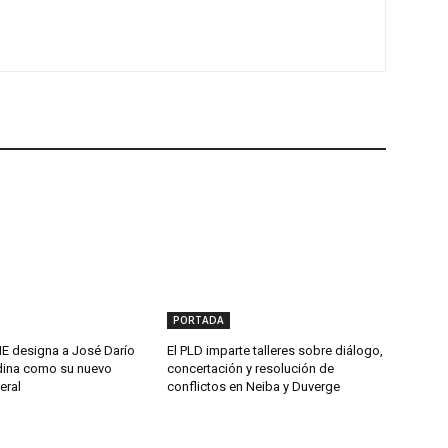
PORTADA
 designa a José Darío
El PLD imparte talleres sobre diálogo,
ina como su nuevo
concertación y resolución de
eral
conflictos en Neiba y Duverge