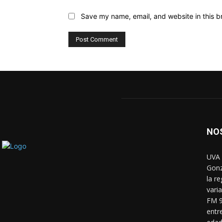
Save my name, email, and website in this b
NO
UVA 
Gonz
la r
vari
FM 9
entr