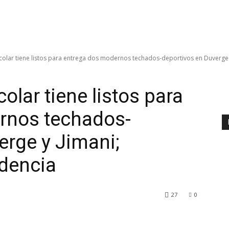
scolar tiene listos para entrega dos modernos techados-deportivos en Duverge y
olar tiene listos para
rnos techados-
erge y Jimani;
ndencia
27
0