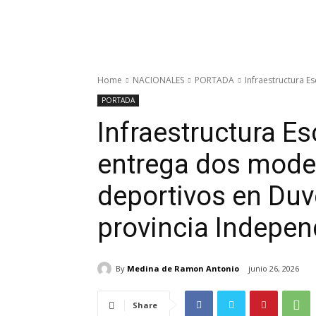
Home
NACIONALES
PORTADA
Infraestructura E
PORTADA
Infraestructura Esc
entrega dos mode
deportivos en Duv
provincia Indepe
By
Medina de Ramon Antonio
junio 26, 2026
Share