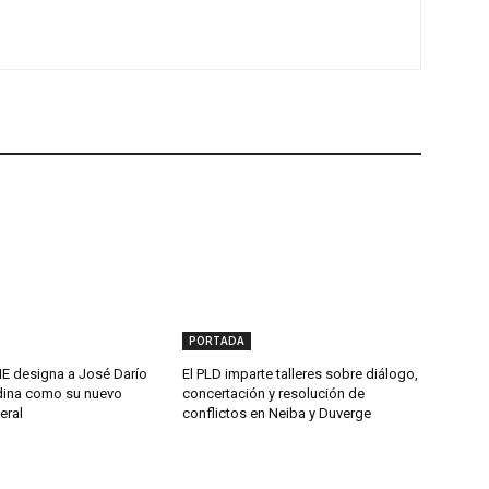
PORTADA
 designa a José Darío
El PLD imparte talleres sobre diálogo,
ina como su nuevo
concertación y resolución de
eral
conflictos en Neiba y Duverge