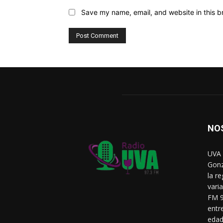
Save my name, email, and website in this b
NO
UVA 
Gonz
la r
vari
FM 9
entr
edad