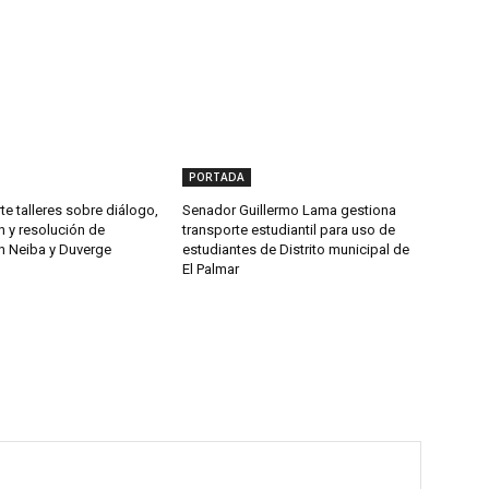
PORTADA
te talleres sobre diálogo,
Senador Guillermo Lama gestiona
n y resolución de
transporte estudiantil para uso de
en Neiba y Duverge
estudiantes de Distrito municipal de
El Palmar