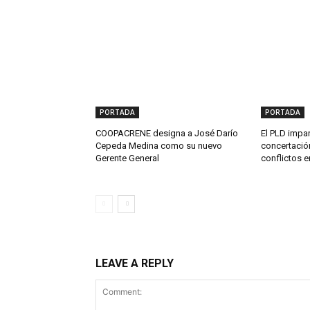
PORTADA
PORTADA
COOPACRENE designa a José Darío
El PLD impar
Cepeda Medina como su nuevo
concertació
Gerente General
conflictos 
LEAVE A REPLY