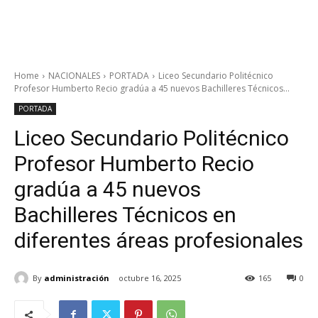
Home
NACIONALES
PORTADA
Liceo Secundario Politécnico
Profesor Humberto Recio gradúa a 45 nuevos Bachilleres Técnicos...
PORTADA
Liceo Secundario Politécnico
Profesor Humberto Recio
gradúa a 45 nuevos
Bachilleres Técnicos en
diferentes áreas profesionales
By
administración
octubre 16, 2025
165
0