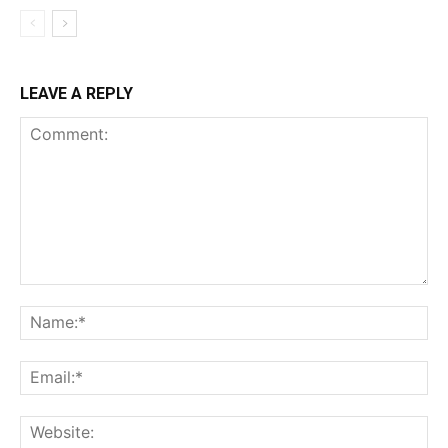
LEAVE A REPLY
Comment:
Na
Ema
Web