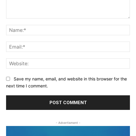
Comment:
Na
Ema
Web
Save my name, email, and website in this browser for the
next time I comment.
- Advertisment -